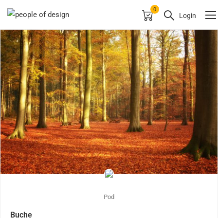
0
Login
Pod
Buche