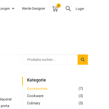
0
itungen
Werde Designer
Login
Kategorie
Accessories
(7)
Cookware
(3)
placerat
Culinary
(5)
 porta