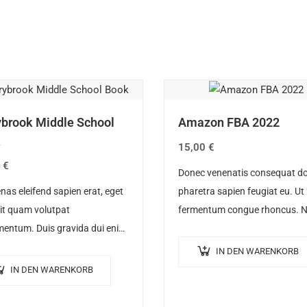
ybrook Middle School
Amazon FBA 2022
k
15,00
€
0
€
Donec venenatis consequat dol
as eleifend sapien erat, eget
pharetra sapien feugiat eu. Ut
it quam volutpat
fermentum congue rhoncus. 
entum. Duis gravida dui enim,
nunc tortor, luctus in diam ut,
nsectetur urna commodo at.
tincidunt vulputate quam. Int
IN DEN WARENKORB
oreet volutpat venenatis.
eget neque in arcu pulvinar…
IN DEN WARENKORB