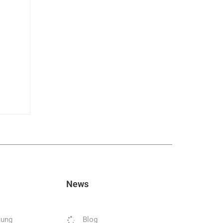
News
tung
Blog