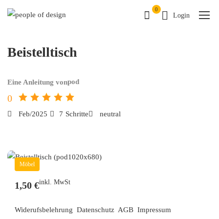
0
Login
Beistelltisch
pod
Eine Anleitung von
0
Feb/2025
7
Schritte
neutral
Möbel
inkl. MwSt
1,50 €
Widerufsbelehrung
Datenschutz
AGB
Impressum