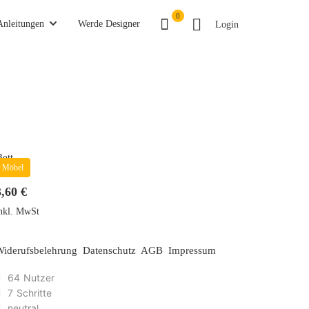
0
Anleitungen
Werde Designer
Login
Möbel
3,60 €
nkl. MwSt
Widerufsbelehrung
Datenschutz
AGB
Impressum
64
Nutzer
7
Schritte
neutral