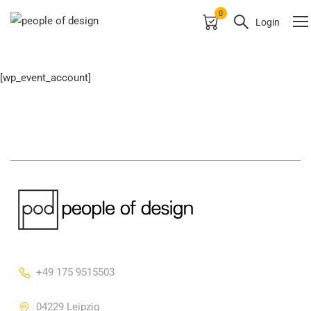
0
Login
NUTZER ACCOUNT
[wp_event_account]
+49 175 9515503
04229 Leipzig