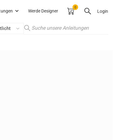
0
itungen
Werde Designer
Login